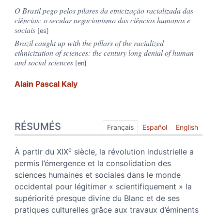
O Brasil pego pelos pilares da etnicização racializada das
ciências: o secular negacionismo das ciências humanas e
sociais
Brazil caught up with the pillars of the racialized
ethnicization of sciences: the century long denial of human
and social sciences
Alain Pascal
Kaly
Résumés
RÉSUMÉS
Index
Français
Español
English
Plan
Texte
e
À partir du XIX
siècle, la révolution industrielle a
Bibliographie
permis l’émergence et la consolidation des
Notes
sciences humaines et sociales dans le monde
Citer cet article
occidental pour légitimer « scientifiquement » la
Auteur
supériorité presque divine du Blanc et de ses
pratiques culturelles grâce aux travaux d’éminents