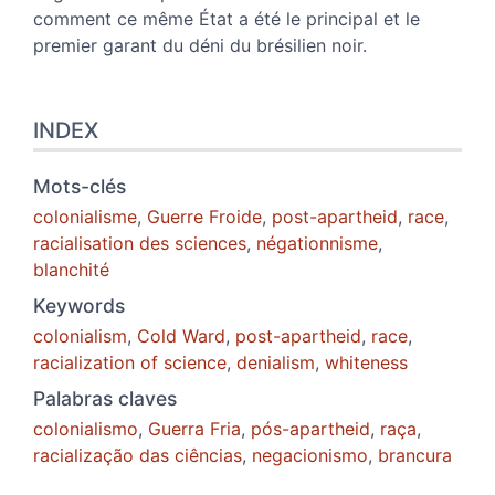
comment ce même État a été le principal et le
premier garant du déni du brésilien noir.
INDEX
Mots-clés
colonialisme
,
Guerre Froide
,
post-apartheid
,
race
,
racialisation des sciences
,
négationnisme
,
blanchité
Keywords
colonialism
,
Cold Ward
,
post-apartheid
,
race
,
racialization of science
,
denialism
,
whiteness
Palabras claves
colonialismo
,
Guerra Fria
,
pós-apartheid
,
raça
,
racialização das ciências
,
negacionismo
,
brancura