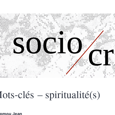
ots-clés – spiritualité(s)
omou
Jean