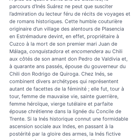
Auteur
parcours d’Inés Suárez ne peut que susciter
l’admiration du lecteur féru de récits de voyages et
de romans historiques. Cette humble couturière
originaire d’un village des alentours de Plasencia
en Estrémadure devint, en effet, propriétaire à
Cuzco à la mort de son premier mari Juan de
Málaga,
conquistadora
et
encomendera
au Chili
aux côtés de son amant don Pedro de Valdivia et,
à quarante ans passés, épouse du gouverneur du
Chili don Rodrigo de Quiroga. Chez Inés, se
combinent divers archétypes qui représentent
autant de facettes de la féminité ; elle fut, tour à
tour, femme de mauvaise vie, sainte guerrière,
femme héroïque, vierge tutélaire et parfaite
épouse chrétienne dans la lignée du Concile de
Trente. Si la Inés historique connut une formidable
ascension sociale aux Indes, en passant à la
postérité par la gloire des armes, la Inés fictive