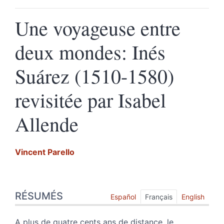
Une voyageuse entre
deux mondes: Inés
Suárez (1510-1580)
revisitée par Isabel
Allende
Vincent
Parello
Résumés
RÉSUMÉS
Index
Español
Français
English
Texte
Citer cet article
A plus de quatre cents ans de distance, le