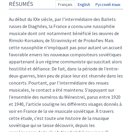
RÉSUMÉS
Index
Français
English
Русский язык
Texte
Citer cet article
Au début du XXe siècle, par l’intermédiaire des Ballets
Auteur
russes de Diaghilev, la France a connu une russophilie
musicale dont ont notamment bénéficié les œuvres de
Rimski-Korsakov, de Stravinsky et de Prokofiev. Mais
cette russophilie n’impliquait pas pour autant un accueil
favorable envers les nouveaux compositeurs soviétiques
appartenant à un régime communiste qui suscitait alors
hostilité et défiance. De fait, dans la période de l’entre-
deux-guerres, bien peu de place leur est réservée dans les
concerts. Pourtant, par l’intermédiaire des revues
musicales, le contact a été maintenu. S’appuyant sur
l’ensemble des numéros du Ménestrel, parus entre 1920
et 1940, l’article souligne les différents visages donnés à
voir en France de la vie musicale soviétique. À travers
cette étude, c’est toute une histoire de la musique
soviétique qui se laisse découvrir, depuis les