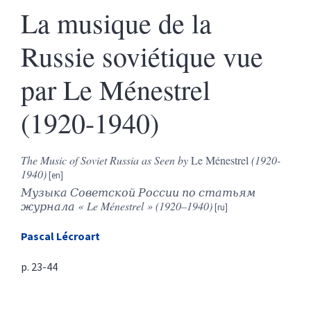
La musique de la
Russie soviétique vue
par Le Ménestrel
(1920-1940)
The Music of Soviet Russia as Seen by
Le Ménestrel
(1920-
1940)
Музыка Советской России по статьям
журнала «
Le Ménestrel
» (1920–1940)
Pascal
Lécroart
p. 23-44
Résumés