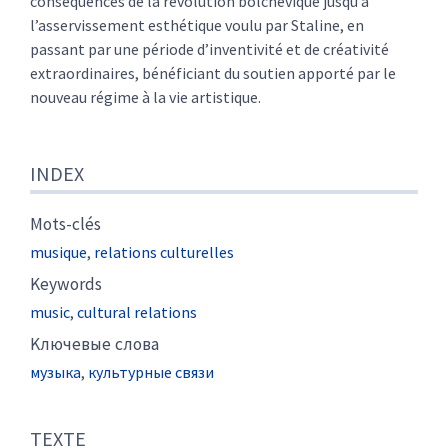
conséquences de la révolution bolchévique jusqu’à
l’asservissement esthétique voulu par Staline, en
passant par une période d’inventivité et de créativité
extraordinaires, bénéficiant du soutien apporté par le
nouveau régime à la vie artistique.
INDEX
Mots-clés
musique
,
relations culturelles
Keywords
music
,
cultural relations
Kлючевые слова
музыка
,
культурные связи
TEXTE