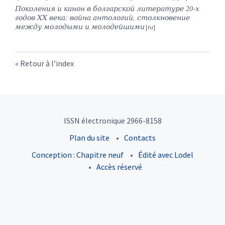
Поколения и канон в болгарской литературе 20-х
годов ХХ века: война антологий, столкновение
между молодыми и молодейшими
Retour à l’index
ISSN électronique 2966-8158
Plan du site
Contacts
Conception : Chapitre neuf
Édité avec Lodel
Accès réservé