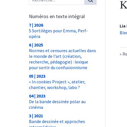
K
Numéros en texte intégral
7 | 2026
Lia
5 Sortilèges pour Emma, Perf-
Ble
opéra
6 | 2025
Normes et censures actuelles dans
Re
le monde de l’art (création,
recherche, pédagogie) : lexique
pour sortir du confusionnisme
05 | 2023
« In cookies Project », atelier,
chantier, workshop, labo ?
04 | 2023
De la bande dessinée polar au
cinéma
3 | 2021
Bande dessinée et approches
intermédiales