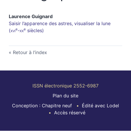
Laurence
Guignard
Saisir l’apparence des astres, visualiser la lune
e
e
(
xvi
-
xx
siècles)
Retour à l’index
ISSN électronique 2552-6987
Plan du site
Conception : Chapitre neuf
Édité avec Lodel
Accès réservé