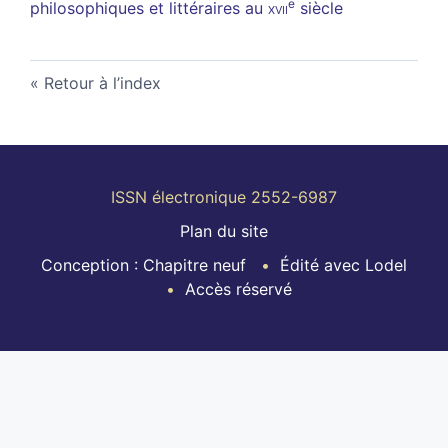
e
philosophiques et littéraires au
xvii
siècle
Retour à l’index
ISSN électronique 2552-6987
Plan du site
Conception : Chapitre neuf
Édité avec Lodel
Accès réservé