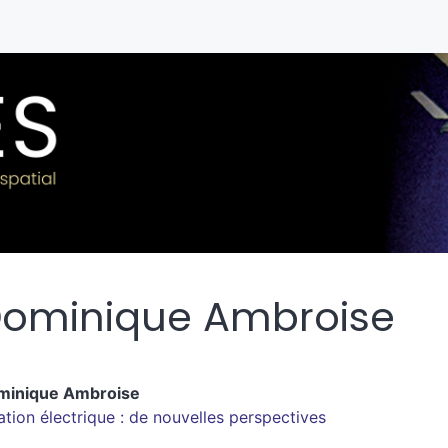
ominique
Ambroise
minique
Ambroise
ation électrique : de nouvelles perspectives