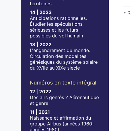
territoires
14 | 2023
R
Anticipations rationnelles.
Étudier les spéculations
sérieuses et les futurs
possibles du vol humain
13 | 2022
L'engendrement du monde.
Circulation des modalités
génésiques du système solaire
du XVIIe au XIXe siècle
Numéros en texte intégral
12 | 2022
Des airs genrés ? Aéronautique
et genre
11 | 2021
Naissance et affirmation du
groupe Airbus (années 1960-
années 1980)