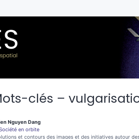
ots-clés – vulgarisatio
ien
Nguyen Dang
Société en orbite
lutions et contours des images et des initiatives autour de