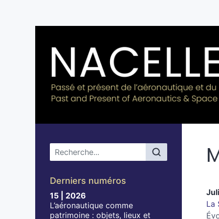
M
Menu principal
Derniers numéros
Jul
15 | 2026
La 
L’aéronautique comme
patrimoine : objets, lieux et
Évo