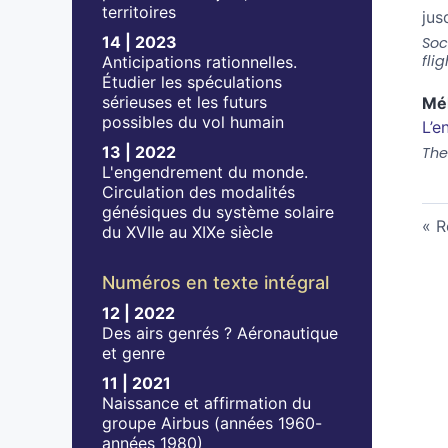
territoires
jus
14 | 2023
Soc
fli
Anticipations rationnelles.
Étudier les spéculations
sérieuses et les futurs
Mé
possibles du vol humain
L’e
13 | 2022
The
L'engendrement du monde.
Circulation des modalités
génésiques du système solaire
R
du XVIIe au XIXe siècle
Numéros en texte intégral
12 | 2022
Des airs genrés ? Aéronautique
et genre
11 | 2021
Naissance et affirmation du
groupe Airbus (années 1960-
années 1980)