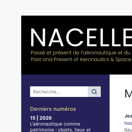
M
Menu principal
Derniers numéros
Je
15 | 2026
Isa
L’aéronautique comme
patrimoine : objets, lieux et
Rév