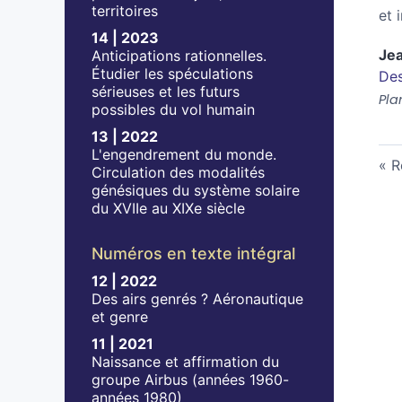
territoires
et 
14 | 2023
Je
Anticipations rationnelles.
Étudier les spéculations
Des
sérieuses et les futurs
Pla
possibles du vol humain
13 | 2022
L'engendrement du monde.
R
Circulation des modalités
génésiques du système solaire
du XVIIe au XIXe siècle
Numéros en texte intégral
12 | 2022
Des airs genrés ? Aéronautique
et genre
11 | 2021
Naissance et affirmation du
groupe Airbus (années 1960-
années 1980)