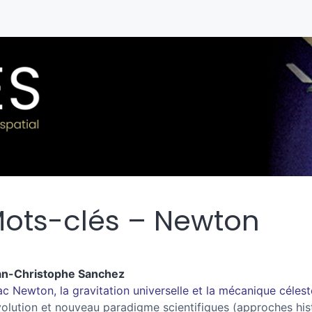
ots-clés – Newton
an-Christophe
Sanchez
ac Newton, la gravitation universelle et la mécanique célest
olution et nouveau paradigme scientifiques (approches his