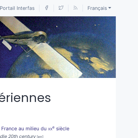
Portail Interfas
Français
aériennes
e
 France au milieu du
xx
siècle
dle 20th century