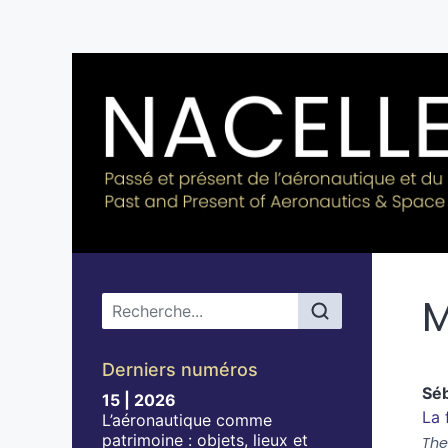
M
Menu principal
Derniers numéros
Sé
15 | 2026
La 
L’aéronautique comme
patrimoine : objets, lieux et
The