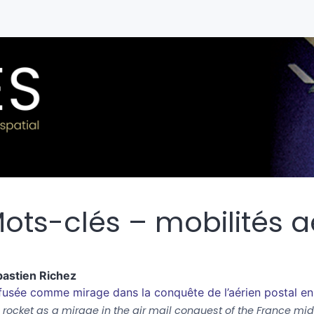
ots-clés – mobilités 
bastien
Richez
fusée comme mirage dans la conquête de l’aérien postal en
 rocket as a mirage in the air mail conquest of the France mid