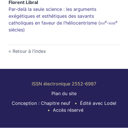
Florent
Libral
Par-delà la seule science : les arguments
exégétiques et esthétiques des savants
e
e
catholiques en faveur de l’héliocentrisme (
xvi
-
xviii
siècles)
Retour à l’index
ISSN électronique 2552-6987
Plan du site
Conception : Chapitre neuf
Édité avec Lodel
Accès réservé