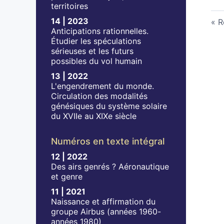
territoires
14 | 2023
R
Anticipations rationnelles.
Étudier les spéculations
sérieuses et les futurs
possibles du vol humain
13 | 2022
L'engendrement du monde.
Circulation des modalités
génésiques du système solaire
du XVIIe au XIXe siècle
Numéros en texte intégral
12 | 2022
Des airs genrés ? Aéronautique
et genre
11 | 2021
Naissance et affirmation du
groupe Airbus (années 1960-
années 1980)