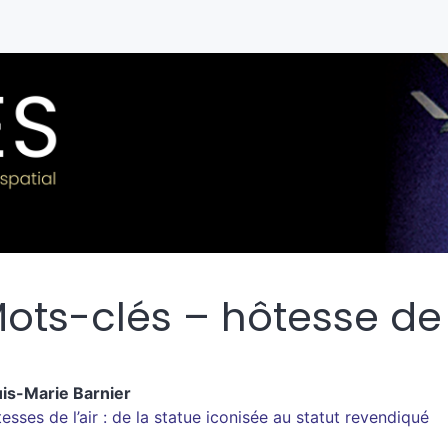
ots-clés – hôtesse de l
uis-Marie
Barnier
esses de l’air : de la statue iconisée au statut revendiqué