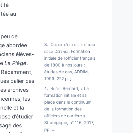
tité
itée au
.
e peu de
3
Centre d’études d’histoire
age abordée
de la Défense
, Formation
nciens élèves-
initiale de l’officier français
me
Le Piège
,
de 1800 à nos jours :
. Récemment,
études de cas, ADDIM,
1999, 222 p. ;
…
ues palier ces
4
Boëne
Bernard, « La
les archives
formation initiale et sa
ncennes, les
place dans le continuum
elle et la
de la formation des
officiers de carrière »,
opose d’étudier
Stratégique, n° 116, 2017,
aysage des
pp.
…