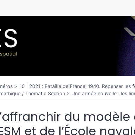
méros
10 | 2021 : Bataille de France, 1940. Repenser les f
mathique / Thematic Section
Une armée nouvelle : les lim
’affranchir du modèle
’ESM et de l’École naval