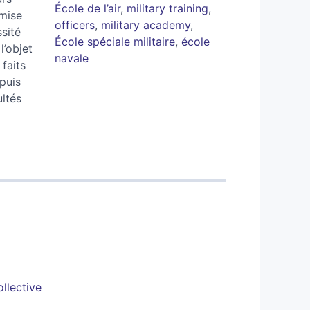
École de l’air
,
military training
,
 mise
officers
,
military academy
,
sité
École spéciale militaire
,
école
l’objet
navale
 faits
puis
ultés
ollective