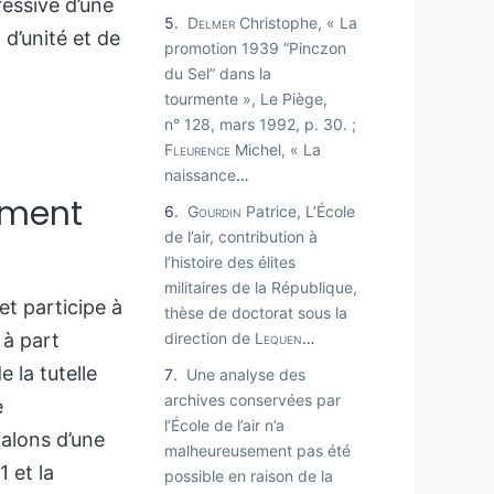
ressive d’une
5
Delmer
Christophe, « La
d’unité et de
promotion 1939 “Pinczon
du Sel” dans la
tourmente », Le Piège,
n° 128, mars 1992, p. 30. ;
Fleurence
Michel, « La
naissance
…
ement
6
Gourdin
Patrice, L’École
de l’air, contribution à
l’histoire des élites
militaires de la République,
et participe à
thèse de doctorat sous la
 à part
direction de
Lequen
…
e la tutelle
7
Une analyse des
archives conservées par
e
l’École de l’air n’a
jalons d’une
malheureusement pas été
 et la
possible en raison de la