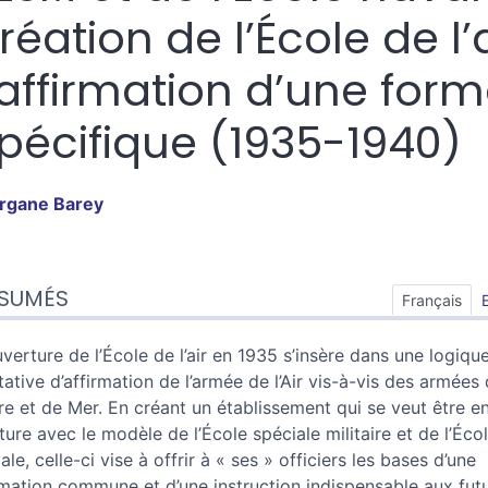
réation de l’École de l’a
’affirmation d’une for
pécifique (1935-1940)
rgane
Barey
sumés
SUMÉS
ex
Français
n
te
uverture de l’École de l’air en 1935 s’insère dans une logiqu
tes
tative d’affirmation de l’armée de l’Air vis-à-vis des armées
er cet article
re et de Mer. En créant un établissement qui se veut être e
eur
ture avec le modèle de l’École spéciale militaire et de l’Éco
ale, celle-ci vise à offrir à « ses » officiers les bases d’une
mation commune et d’une instruction indispensable aux fut