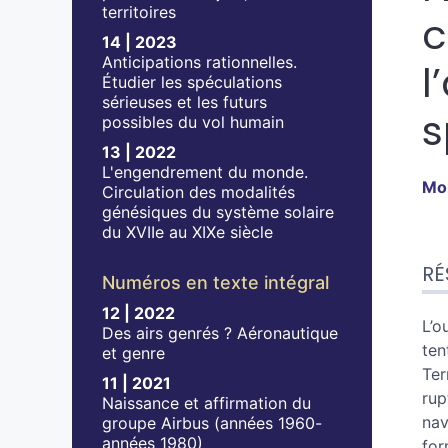
territoires
c
14 | 2023
Anticipations rationnelles.
l
Étudier les spéculations
sérieuses et les futurs
s
possibles du vol humain
13 | 2022
L'engendrement du monde.
Mo
Circulation des modalités
génésiques du système solaire
du XVIIe au XIXe siècle
Ré
RÉ
Ind
Numéros en texte intégral
Pla
12 | 2022
Tex
L’o
Des airs genrés ? Aéronautique
No
ten
et genre
Cit
Ter
11 | 2021
Aut
rup
Naissance et affirmation du
nav
groupe Airbus (années 1960-
années 1980)
for