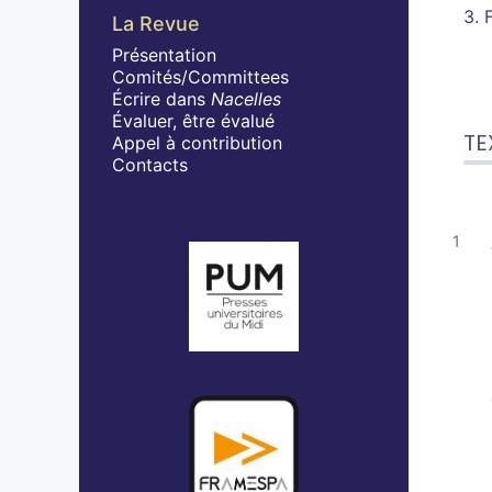
3.
La Revue
Présentation
Comités/Committees
Écrire dans
Nacelles
Évaluer, être évalué
TE
Appel à contribution
Contacts
Affiliations/partenaires