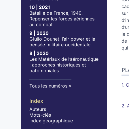
cad
10 | 2021
Bataille de France, 1940.
sur
Repenser les forces aériennes
d’i
au combat
d’u
9 | 2020
le 
Giulio Douhet, l’air power et la
de 
pensée militaire occidentale
qui
8 | 2020
Les Matériaux de l’aéronautique
: approches historiques et
PL
patrimoniales
1.
C
Tous les numéros
Index
2.
Auteurs
Mots-clés
Index géographique