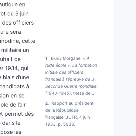
nautique en
et du 3 juin
 des officiers
rture sera
 anodine, cette
militaire un
1
Barey
Morgane,
« À
uhait de
rude école ». La formation
er 1934, qui
initiale des officiers
e biais d’une
français à l’épreuve de la
candidats à
Seconde Guerre mondiale
(1940-1945)
, thèse de
…
sion en se
2
Rapport au président
le de l’air
de la République
et permet dès
française, JOFR, 4 juin
e dans le
1933, p. 5938.
 pose les