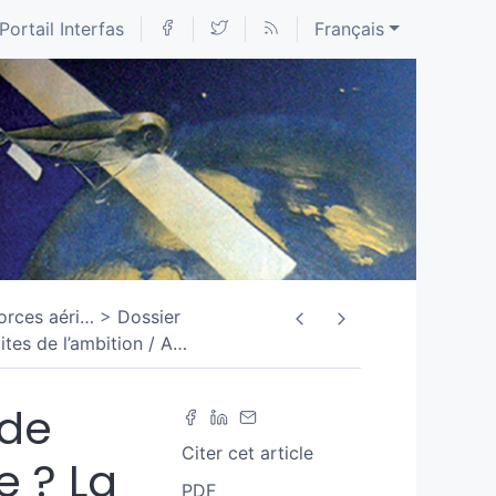
Portail Interfas
Français
orces aéri
…
Dossier
ites de l’ambition / A
…
 de
Citer cet article
e ? La
PDF