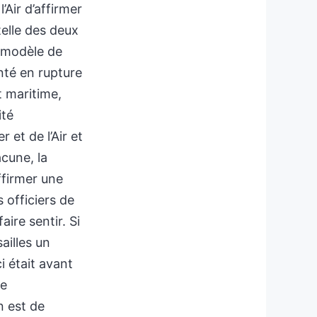
’Air d’affirmer
telle des deux
 modèle de
nté en rupture
t maritime,
ité
 et de l’Air et
acune, la
ffirmer une
 officiers de
aire sentir. Si
sailles un
i était avant
de
n est de