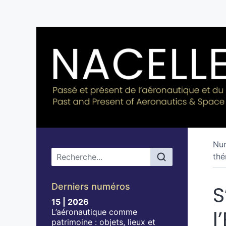
Nu
Menu principal
thé
Derniers numéros
S
15 | 2026
l
L’aéronautique comme
patrimoine : objets, lieux et