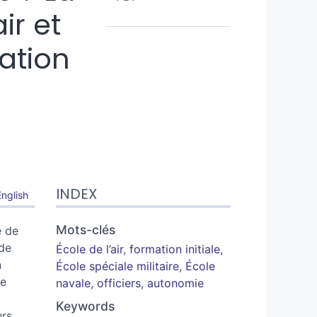
ir et
mation
INDEX
English
Mots-clés
e de
 de
École de l’air
,
formation initiale
,
n
École spéciale militaire
,
École
le
navale
,
officiers
,
autonomie
Keywords
urs