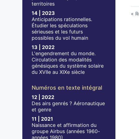
territoires
14 | 2023
R
Anticipations rationnelles.
Étudier les spéculations
sérieuses et les futurs
possibles du vol humain
13 | 2022
L'engendrement du monde.
Circulation des modalités
génésiques du système solaire
du XVIIe au XIXe siècle
Numéros en texte intégral
12 | 2022
Des airs genrés ? Aéronautique
et genre
11 | 2021
Naissance et affirmation du
groupe Airbus (années 1960-
années 1980)