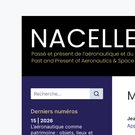
M
Menu principal
Derniers numéros
Je
15 | 2026
App
L’aéronautique comme
patrimoine : objets, lieux et