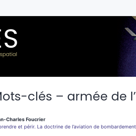
ots-clés – armée de l’
an-Charles
Foucrier
rendre et périr. La doctrine de l’aviation de bombardemen