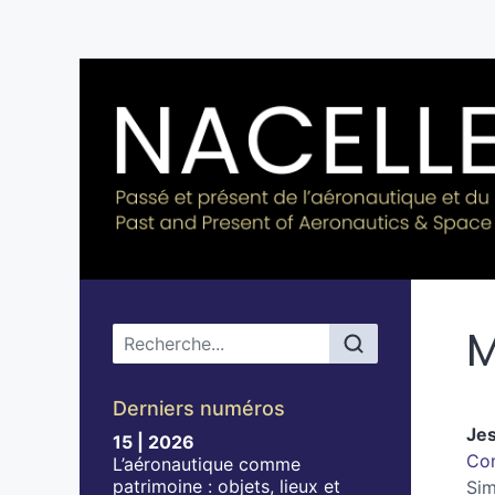
M
Menu principal
Derniers numéros
Je
15 | 2026
Com
L’aéronautique comme
patrimoine : objets, lieux et
Sim