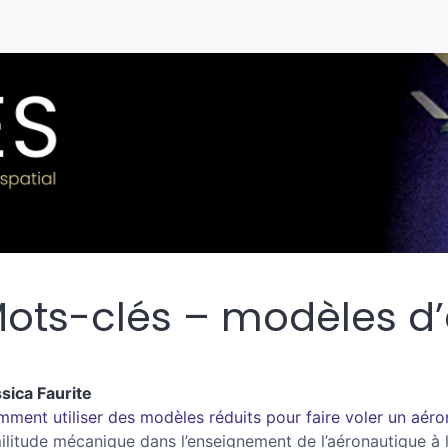
ots-clés – modèles d’
ssica
Faurite
ment utiliser des modèles réduits pour faire voler un aéro
ilitude mécanique dans l’enseignement de l’aéronautique à