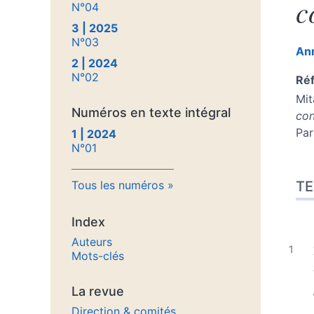
c
N°04
3 | 2025
N°03
An
2 | 2024
N°02
Réf
Mi
Numéros en texte intégral
co
Par
1 | 2024
N°01
Tex
TE
Tous les numéros
Cit
Aut
Index
Auteurs
Mots-clés
La revue
Direction & comités