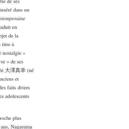
tie de ses
 inséré dans un
ontemporaine
uit en
jet de la
titre à
e nostalgie »
ive » de ses
asachi 大澤真幸 (né
anciens et
es faits divers
es adolescents
roche plus
9 ans, Nagayama