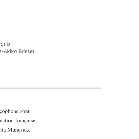
squ’à
e-Akiko Brisset,
ncophone sont
uction française
Mita Munesuke