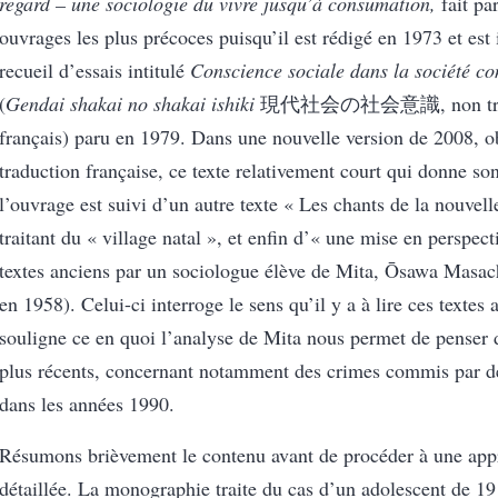
regard – une sociologie du vivre jusqu’à consumation,
fait par
ouvrages les plus précoces puisqu’il est rédigé en 1973 et est
recueil d’essais intitulé
Conscience sociale dans la société c
(
Gendai shakai no shakai ishiki
現代社会の社会意識, non trad
français) paru en 1979. Dans une nouvelle version de 2008, ob
traduction française, ce texte relativement court qui donne son 
l’ouvrage est suivi d’un autre texte « Les chants de la nouvell
traitant du « village natal », et enfin d’« une mise en perspect
textes anciens par un sociologue élève de Mita, Ōsawa M
en 1958). Celui-ci interroge le sens qu’il y a à lire ces textes 
souligne ce en quoi l’analyse de Mita nous permet de penser d
plus récents, concernant notamment des crimes commis par d
dans les années 1990.
Résumons brièvement le contenu avant de procéder à une app
détaillée. La monographie traite du cas d’un adolescent de 1