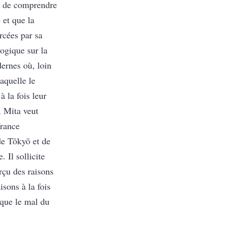
r de comprendre
 et que la
rcées par sa
logique sur la
dernes où, loin
laquelle le
à la fois leur
, Mita veut
france
de Tōkyō et de
 Il sollicite
erçu des raisons
isons à la fois
 que le mal du