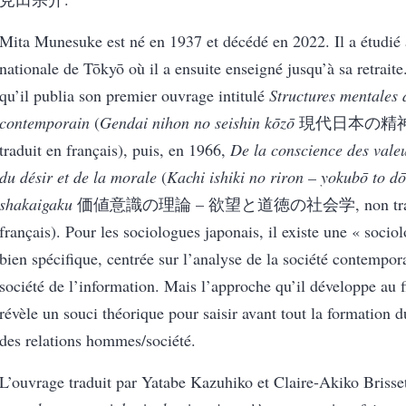
Mita Munesuke est né en 1937 et décédé en 2022. Il a étudié à
nationale de Tōkyō où il a ensuite enseigné jusqu’à sa retrait
qu’il publia son premier ouvrage intitulé
Structures mentales
contemporain
(
Gendai nihon no seishin kōzō
現代日本の精神構
traduit en français), puis, en 1966,
De la conscience des valeu
du désir et de la morale
(
Kachi ishiki no riron – yokubō to d
shakaigaku
価値意識の理論 – 欲望と道徳の社会学, non tradu
français). Pour les sociologues japonais, il existe une « socio
bien spécifique, centrée sur l’analyse de la société contemp
société de l’information. Mais l’approche qu’il développe au 
révèle un souci théorique pour saisir avant tout la formation d
des relations hommes/société.
L’ouvrage traduit par Yatabe Kazuhiko et Claire-Akiko Brisse