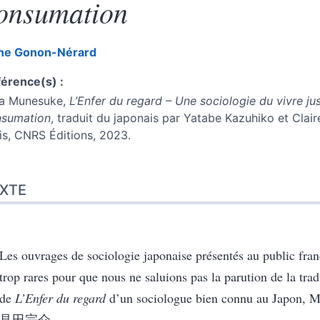
onsumation
ne
Gonon-Nérard
érence(s) :
ta Munesuke,
L’Enfer du regard – Une sociologie du vivre ju
nsumation
, traduit du japonais par Yatabe Kazuhiko et Clair
is, CNRS Éditions, 2023.
te
XTE
er cet article
eur
Les ouvrages de sociologie japonaise présentés au public fra
trop rares pour que nous ne saluions pas la parution de la trad
de
L’Enfer du regard
d’un sociologue bien connu au Japon, 
見田宗介.