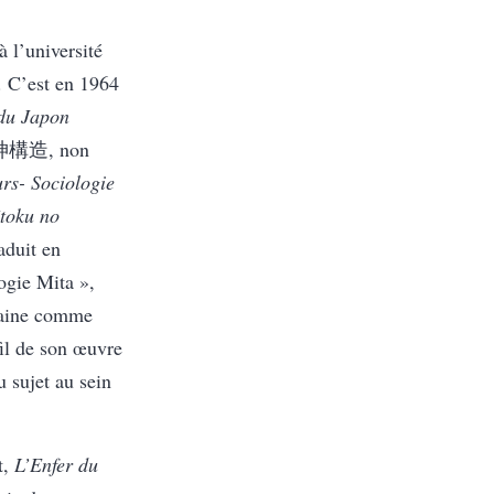
 l’université
e. C’est en 1964
 du Japon
造, non
rs- Sociologie
ōtoku no
it en
logie Mita »,
oraine comme
fil de son œuvre
u sujet au sein
t,
L’Enfer du