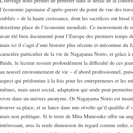
L’ouvrage nous permet de pénétrer dans le détail de la constr
l’économie japonaise d’après-guerre du point de vue des travai
oubliés » de la haute croissance, dont les sacrifices ont hissé 
deuxième place de l’économie mondiale. Ce mouvement de mi
avait été bien documenté pour l’Europe des premiers temps du
mais ici il s’agit d’une histoire plus récente et méconnue du 
caractère particulier de la vie de Nagayama Norio, et grâce à 
fluide, le lecteur ressent profondément la difficulté de ces jeu
au nouvel environnement de vie – d’abord professionnel, puis
aspect qui prédomine à la fois pour les entrepreneurs et les m
mêmes, mais aussi social, adaptation qui seule peut permettre
vivre dans un univers anonyme. Or Nagayama Norio est insati
trouver sa place, et se lance dans une révolte qu’il qualifie d’
mais non politique. Si le texte de Mita Munesuke offre un an
intéressant, avec la seule dimension du regard comme enfer, 