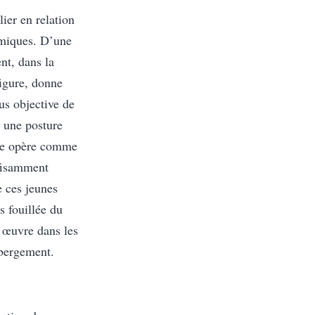
ier en relation
omiques. D’une
nt, dans la
figure, donne
lus objective de
s une posture
ille opère comme
ffisamment
e ces jeunes
s fouillée du
n œuvre dans les
ébergement.