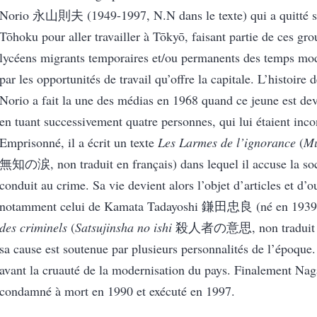
Norio 永山則夫 (1949-1997, N.N dans le texte) qui a quitté s
Tōhoku pour aller travailler à Tōkyō, faisant partie de ces gr
lycéens migrants temporaires et/ou permanents des temps mode
par les opportunités de travail qu’offre la capitale. L’histoir
Norio a fait la une des médias en 1968 quand ce jeune est dev
en tuant successivement quatre personnes, qui lui étaient inc
Emprisonné, il a écrit un texte
Les Larmes de l’ignorance
(
Mu
無知の涙, non traduit en français) dans lequel il accuse la soci
conduit au crime. Sa vie devient alors l’objet d’articles et d’
notamment celui de Kamata Tadayoshi 鎌田忠良 (né en 1939
des criminels
(
S
atsujinsha no ishi
殺人者の意思, non traduit en 
sa cause est soutenue par plusieurs personnalités de l’époque
avant la cruauté de la modernisation du pays. Finalement Na
condamné à mort en 1990 et exécuté en 1997.