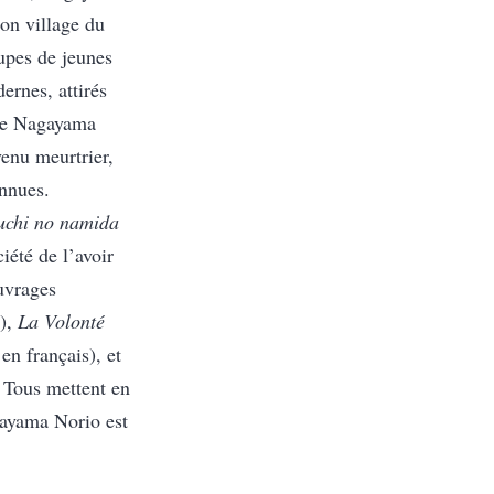
on village du
oupes de jeunes
rnes, attirés
e de Nagayama
enu meurtrier,
onnues.
chi no namida
été de l’avoir
ouvrages
),
La Volonté
français), et
. Tous mettent en
gayama Norio est