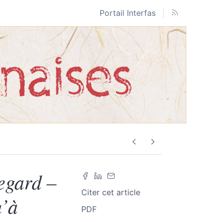
Portail Interfas
egard –
Citer cet article
u’à
PDF