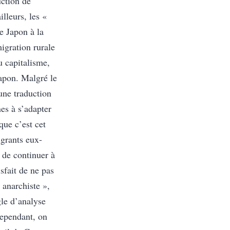
uction de
lleurs, les «
le Japon à la
gration rurale
 capitalisme,
Japon. Malgré le
une traduction
nes à s’adapter
que c’est cet
igrants eux-
 de continuer à
sfait de ne pas
« anarchiste »,
gle d’analyse
cependant, on