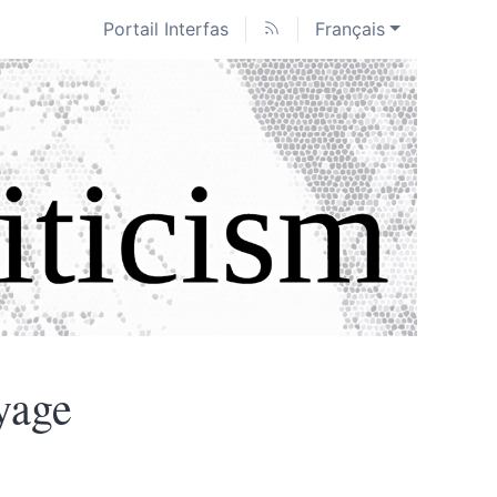
Portail Interfas
Français
yage