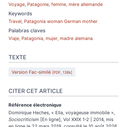
Voyage
,
Patagonie
,
femme
,
mère allemande
Keywords
Travel
,
Patagonia woman German mother
Palabras claves
Viaje
,
Patagonia
,
mujer
,
madre alemana
TEXTE
Version Fac-similé
[PDF, 138k]
CITER CET ARTICLE
Référence électronique
Dominique
Heches
, «
Ella, voyageuse immobile
»,
Sociocriticism
[En ligne], Vol XXIX 1-2 | 2014, mis
en ligne le 22 mars 2019, consulté le 10 août 2026.