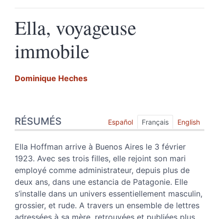
Ella, voyageuse
immobile
Dominique
Heches
Résumés
RÉSUMÉS
Index
Español
Français
English
Texte
Citer cet article
Ella Hoffman arrive à Buenos Aires le 3 février
Auteur
1923. Avec ses trois filles, elle rejoint son mari
employé comme administrateur, depuis plus de
deux ans, dans une estancia de Patagonie. Elle
s’installe dans un univers essentiellement masculin,
grossier, et rude. A travers un ensemble de lettres
adressées à sa mère, retrouvées et publiées plus