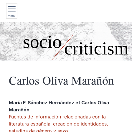
Menu
Carlos Oliva
Marañón
María F. Sánchez
Hernández
et
Carlos Oliva
Marañón
Fuentes de información relacionadas con la
literatura española, creación de identidades,
estudios de género y sexo