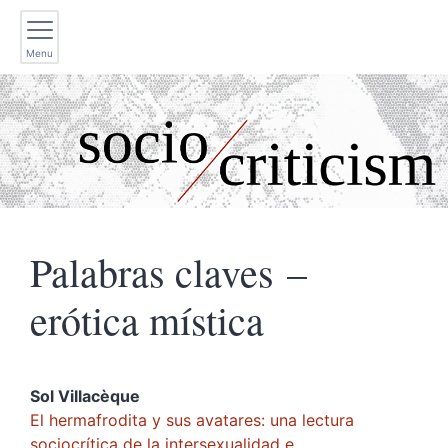
Menu
Palabras claves –
erótica mística
Sol
Villacèque
El hermafrodita y sus avatares: una lectura
sociocrítica de la intersexualidad e