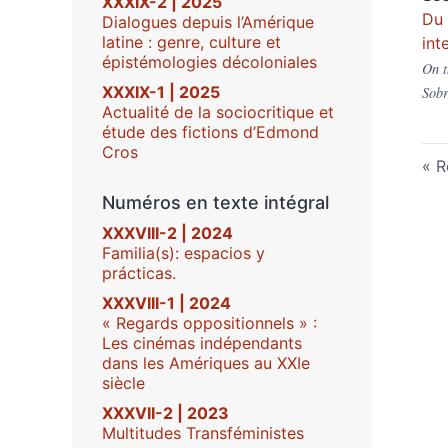
XXXIX-2 | 2025
Du 
Dialogues depuis l’Amérique
latine : genre, culture et
int
épistémologies décoloniales
On t
XXXIX-1 | 2025
Sobr
Actualité de la sociocritique et
étude des fictions d’Edmond
Cros
R
Numéros en texte intégral
XXXVIII-2 | 2024
Familia(s): espacios y
prácticas.
XXXVIII-1 | 2024
« Regards oppositionnels » :
Les cinémas indépendants
dans les Amériques au XXIe
siècle
XXXVII-2 | 2023
Multitudes Transféministes