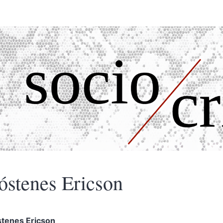
óstenes
Ericson
stenes
Ericson