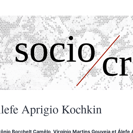
lefe Aprigio
Kochkin
ônio Borchelt
Camêlo
,
Virgínio Martins
Gouveia
et
Álefe 