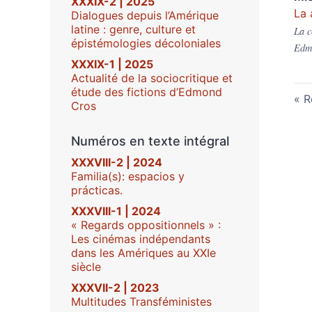
XXXIX-2 | 2025
La 
Dialogues depuis l’Amérique
latine : genre, culture et
La c
épistémologies décoloniales
Edmo
XXXIX-1 | 2025
Actualité de la sociocritique et
étude des fictions d’Edmond
R
Cros
Numéros en texte intégral
XXXVIII-2 | 2024
Familia(s): espacios y
prácticas.
XXXVIII-1 | 2024
« Regards oppositionnels » :
Les cinémas indépendants
dans les Amériques au XXIe
siècle
XXXVII-2 | 2023
Multitudes Transféministes