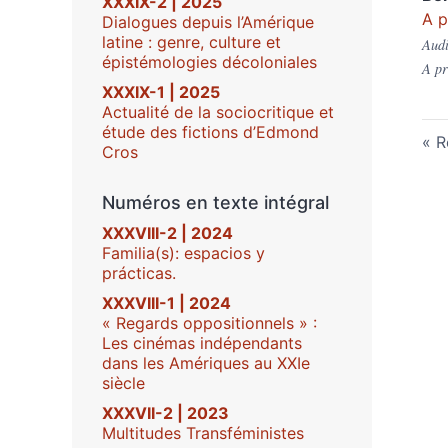
XXXIX-2 | 2025
A p
Dialogues depuis l’Amérique
latine : genre, culture et
Audi
épistémologies décoloniales
A pr
XXXIX-1 | 2025
Actualité de la sociocritique et
étude des fictions d’Edmond
R
Cros
Numéros en texte intégral
XXXVIII-2 | 2024
Familia(s): espacios y
prácticas.
XXXVIII-1 | 2024
« Regards oppositionnels » :
Les cinémas indépendants
dans les Amériques au XXIe
siècle
XXXVII-2 | 2023
Multitudes Transféministes