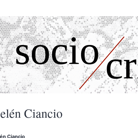
elén
Ciancio
lén
Ciancio