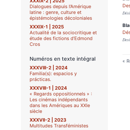
XXXIX-2 | 2025
Des
Dialogues depuis l’Amérique
latine : genre, culture et
Dési
épistémologies décoloniales
Bl
XXXIX-1 | 2025
Dés
Actualité de la sociocritique et
étude des fictions d’Edmond
Desi
Cros
Numéros en texte intégral
R
XXXVIII-2 | 2024
Familia(s): espacios y
prácticas.
XXXVIII-1 | 2024
« Regards oppositionnels » :
Les cinémas indépendants
dans les Amériques au XXIe
siècle
XXXVII-2 | 2023
Multitudes Transféministes