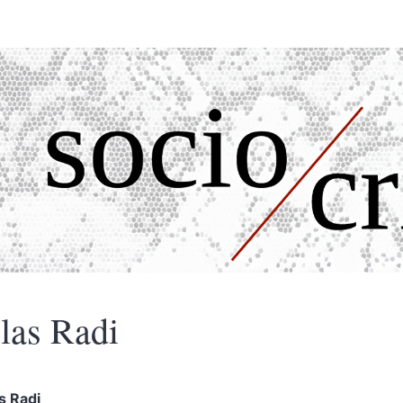
las
Radi
as
Radi