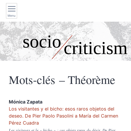
Menu
Mots-clés – Théorème
Mónica
Zapata
Los visitantes y el bicho: esos raros objetos del
deseo. De Pier Paolo Pasolini a María del Carmen
Pérez Cuadra
Les visiteurs et le « bicho » : ces objets
rares
du désir. De Pier