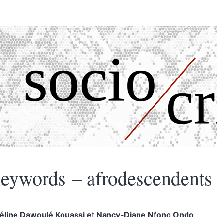
eywords – afrodescendent
éline Dawoulé
Kouassi
et
Nancy-Diane
Nfono Ondo