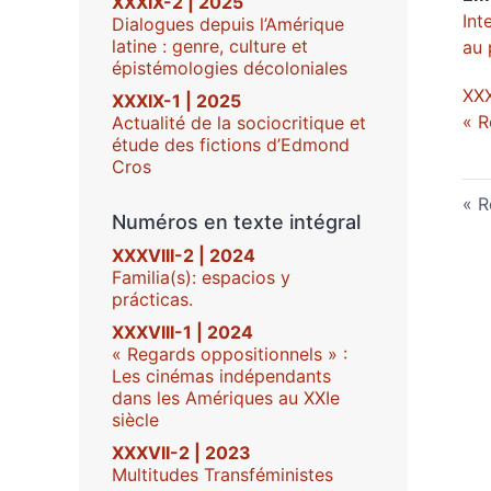
XXXIX-2 | 2025
Int
Dialogues depuis l’Amérique
latine : genre, culture et
au 
épistémologies décoloniales
XXX
XXXIX-1 | 2025
« R
Actualité de la sociocritique et
étude des fictions d’Edmond
Cros
R
Numéros en texte intégral
XXXVIII-2 | 2024
Familia(s): espacios y
prácticas.
XXXVIII-1 | 2024
« Regards oppositionnels » :
Les cinémas indépendants
dans les Amériques au XXIe
siècle
XXXVII-2 | 2023
Multitudes Transféministes