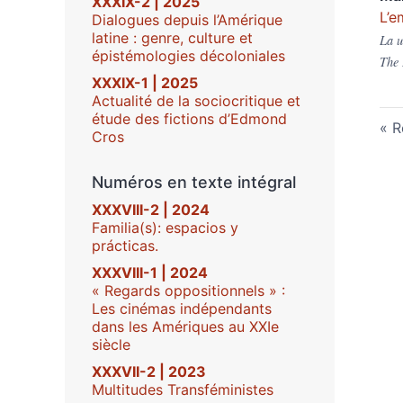
XXXIX-2 | 2025
L’e
Dialogues depuis l’Amérique
latine : genre, culture et
La u
épistémologies décoloniales
The 
XXXIX-1 | 2025
Actualité de la sociocritique et
étude des fictions d’Edmond
R
Cros
Numéros en texte intégral
XXXVIII-2 | 2024
Familia(s): espacios y
prácticas.
XXXVIII-1 | 2024
« Regards oppositionnels » :
Les cinémas indépendants
dans les Amériques au XXIe
siècle
XXXVII-2 | 2023
Multitudes Transféministes