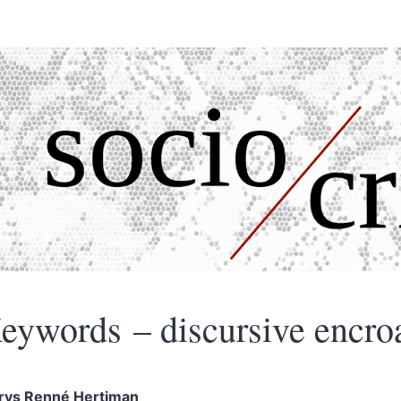
eywords – discursive encr
rys Renné
Hertiman