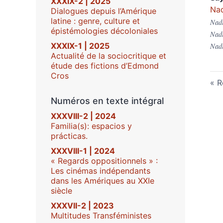
XXXIX-2 | 2025
Nad
Dialogues depuis l’Amérique
latine : genre, culture et
Nadi
épistémologies décoloniales
Nad
XXXIX-1 | 2025
Nadi
Actualité de la sociocritique et
étude des fictions d’Edmond
Cros
R
Numéros en texte intégral
XXXVIII-2 | 2024
Familia(s): espacios y
prácticas.
XXXVIII-1 | 2024
« Regards oppositionnels » :
Les cinémas indépendants
dans les Amériques au XXIe
siècle
XXXVII-2 | 2023
Multitudes Transféministes