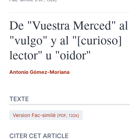
De "Vuestra Merced" al
"vulgo" y al "[curioso]
lector" u "oidor"
Antonio
Gómez-Moriana
Texte
TEXTE
Citer cet article
Auteur
Version Fac-similé
[PDF, 132k]
CITER CET ARTICLE