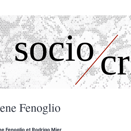
rene
Fenoglio
ene
Fenoglio
et
Rodrigo
Mier