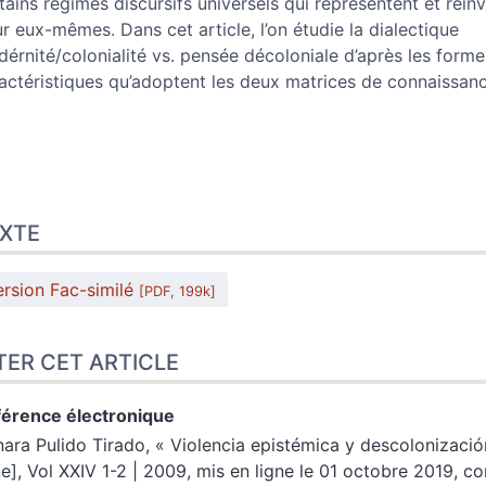
tains régimes discursifs universels qui représentent et réin
r eux-mêmes. Dans cet article, l’on étudie la dialectique
érnité/colonialité vs. pensée décoloniale d’après les forme
actéristiques qu’adoptent les deux matrices de connaissanc
XTE
ersion Fac-similé
[PDF, 199k]
TER CET ARTICLE
érence électronique
ara Pulido
Tirado
, «
Violencia epistémica y descolonizaci
ne], Vol XXIV 1-2 | 2009, mis en ligne le 01 octobre 2019, c