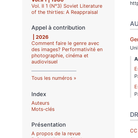
htt
Vol. II 1 (N°3) Soviet Literature
of the thirties: A Reappraisal
A
Appel à contribution
| 2026
Ge
Comment faire le genre avec
Uni
des images? Performativité en
photographie, cinéma et
A
audiovisuel
E
P
Tous les numéros
E
Index
P
Auteurs
Mots-clés
DR
Présentation
CC
A propos de la revue