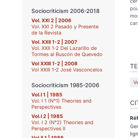
cer
pou
Sociocriticism 2006-2018
mod
Vol. XXI 2 | 2006
car
Vol. XXI 2 Pasado y Presente
de la Revista
Vol. XXII 1-2 | 2007
Vol. XXII 1-2 Del Lazarillo de
Tormes al Buscón de Quevedo
Vol XXIII 1-2 | 2008
TE
Vol XXIII 1-2 José Vasconcelos
V
Sociocriticism 1985-2006
Vol.I 1 | 1985
Vol. I 1 (N°1) Theories and
CI
Perspectives
Vol.I 2 | 1985
Réf
Vol. I 2 (N°2) Theories and
Gen
Perspectives II
lig
Vol.II 1 | 1986