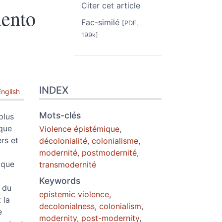
Citer cet article
iento
Fac-similé
[PDF,
199k]
INDEX
English
Mots-clés
plus
ique
Violence épistémique
,
rs et
décolonialité
,
colonialisme
,
modernité
,
postmodernité
,
n que
transmodernité
Keywords
s du
epistemic violence
,
 la
decolonialness
,
colonialism
,
e
modernity
,
post-modernity
,