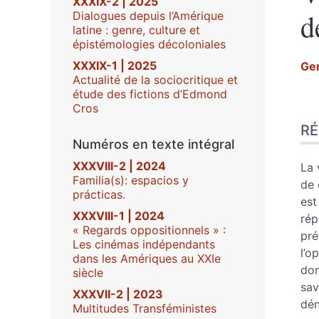
XXXIX-2 | 2025
d
Dialogues depuis l’Amérique
latine : genre, culture et
épistémologies décoloniales
XXXIX-1 | 2025
Ge
Actualité de la sociocritique et
étude des fictions d’Edmond
Cros
Ré
R
Ind
Numéros en texte intégral
Tex
Cit
XXXVIII-2 | 2024
La 
Familia(s): espacios y
Aut
de 
prácticas.
est
XXXVIII-1 | 2024
rép
« Regards oppositionnels » :
pré
Les cinémas indépendants
l’o
dans les Amériques au XXIe
dom
siècle
sav
XXXVII-2 | 2023
dén
Multitudes Transféministes