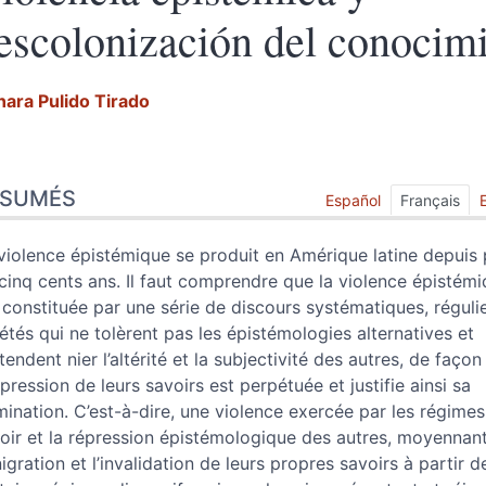
escolonización del conocim
nara Pulido
Tirado
sumés
ÉSUMÉS
ex
Español
Français
te
er cet article
violence épistémique se produit en Amérique latine depuis 
eur
cinq cents ans. Il faut comprendre que la violence épistém
 constituée par une série de discours systématiques, régulie
étés qui ne tolèrent pas les épistémologies alternatives et
tendent nier l’altérité et la subjectivité des autres, de faço
ppression de leurs savoirs est perpétuée et justifie ainsi sa
ination. C’est-à-dire, une violence exercée par les régime
oir et la répression épistémologique des autres, moyennant
igration et l’invalidation de leurs propres savoirs à partir d