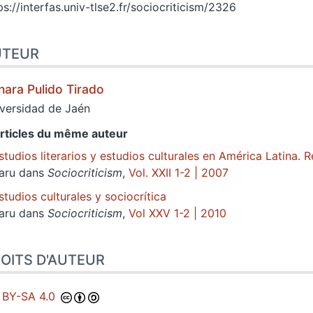
ps://interfas.univ-tlse2.fr/sociocriticism/2326
UTEUR
nara Pulido
Tirado
versidad de Jaén
rticles du même auteur
studios literarios y estudios culturales en América Latina. 
aru dans
Sociocriticism
,
Vol. XXII 1-2 | 2007
studios culturales y sociocrítica
aru dans
Sociocriticism
,
Vol XXV 1-2 | 2010
OITS D'AUTEUR
 BY-SA 4.0