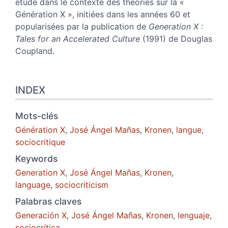
étude dans le contexte des théories sur la «
Génération X », initiées dans les années 60 et
popularisées par la publication de
Generation X :
Tales for an Accelerated Culture
(1991) de Douglas
Coupland.
INDEX
Mots-clés
Génération X
,
José Ángel Mañas
,
Kronen
,
langue
,
sociocritique
Keywords
Generation X
,
José Ángel Mañas
,
Kronen
,
language
,
sociocriticism
Palabras claves
Generación X
,
José Ángel Mañas
,
Kronen
,
lenguaje
,
sociocrítica