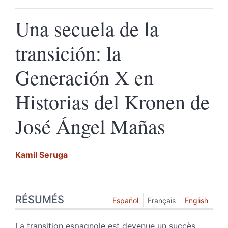
Una secuela de la
transición: la
Generación X en
Historias del Kronen de
José Ángel Mañas
Kamil
Seruga
Résumés
RÉSUMÉS
Index
Español
Français
English
Texte
Citer cet article
La transition espagnole est devenue un succès