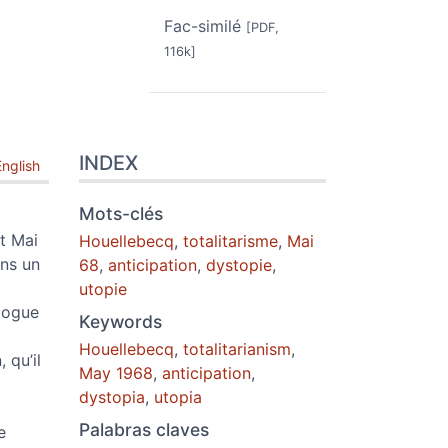
Fac-similé
[PDF,
116k]
INDEX
English
Mots-clés
t Mai
Houellebecq
,
totalitarisme
,
Mai
ans un
68
,
anticipation
,
dystopie
,
utopie
ologue
Keywords
Houellebecq
,
totalitarianism
,
 qu’il
May 1968
,
anticipation
,
dystopia
,
utopia
Palabras claves
e