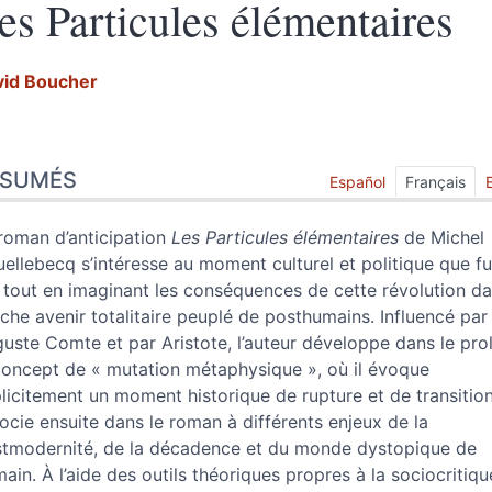
es Particules élémentaires
vid
Boucher
sumés
ÉSUMÉS
ex
Español
Français
te
er cet article
roman d’anticipation
Les Particules élémentaires
de Michel
eur
ellebecq s’intéresse au moment culturel et politique que fu
 tout en imaginant les conséquences de cette révolution d
che avenir totalitaire peuplé de posthumains. Influencé par
uste Comte et par Aristote, l’auteur développe dans le pr
concept de « mutation métaphysique », où il évoque
licitement un moment historique de rupture et de transition,
ocie ensuite dans le roman à différents enjeux de la
tmodernité, de la décadence et du monde dystopique de
ain. À l’aide des outils théoriques propres à la sociocritiqu