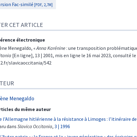
rsion Fac-similé
[PDF, 2,7M]
TER CET ARTICLE
érence électronique
ène
Menegaldo
, «
Anna Karénine
: une transposition problématique
itania
[En ligne], 13 | 2001, mis en ligne le 16 mai 2023, consulté le
e2.fr/slavicaoccitania/542
TEUR
lène
Menegaldo
rticles du même auteur
e l’Allemagne hitlérienne à la résistance à Limoges : l’itinéraire 
aru dans
Slavica Occitania
,
3 | 1996
 L’Autre patrie » : la France et la « jeune génération » des écrivains e