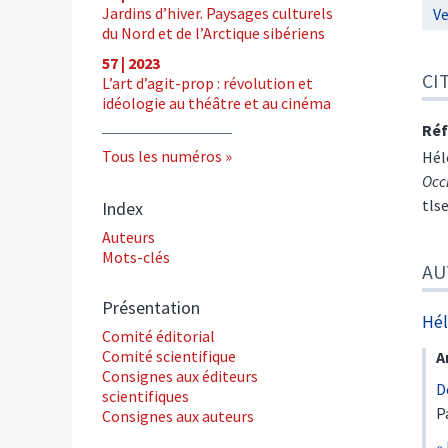
Jardins d’hiver. Paysages culturels
Ve
du Nord et de l’Arctique sibériens
57 | 2023
CI
L’art d’agit-prop : révolution et
idéologie au théâtre et au cinéma
Réf
Tous les numéros
Hél
Occ
tls
Index
Auteurs
Mots-clés
AU
Présentation
Hé
Comité éditorial
Comité scientifique
A
Consignes aux éditeurs
D
scientifiques
P
Consignes aux auteurs
«