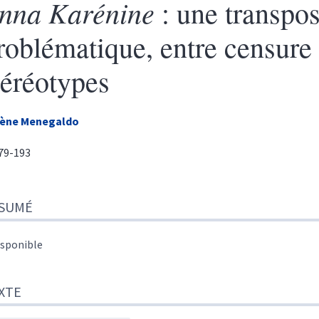
nna Karénine
: une transpos
roblématique, entre censure 
téréotypes
lène
Menegaldo
179-193
sumé
SUMÉ
te
r cet article
eur
isponible
XTE