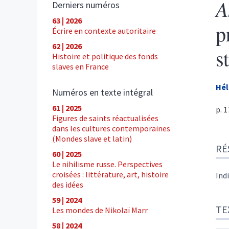
A
Derniers numéros
63 | 2026
p
Écrire en contexte autoritaire
62 | 2026
s
Histoire et politique des fonds
slaves en France
Hé
Numéros en texte intégral
61 | 2025
p. 
Figures de saints réactualisées
dans les cultures contemporaines
Ré
(Mondes slave et latin)
RÉ
Tex
60 | 2025
Cite
Le nihilisme russe. Perspectives
Aut
croisées : littérature, art, histoire
Ind
des idées
59 | 2024
TE
Les mondes de Nikolaï Marr
58 | 2024