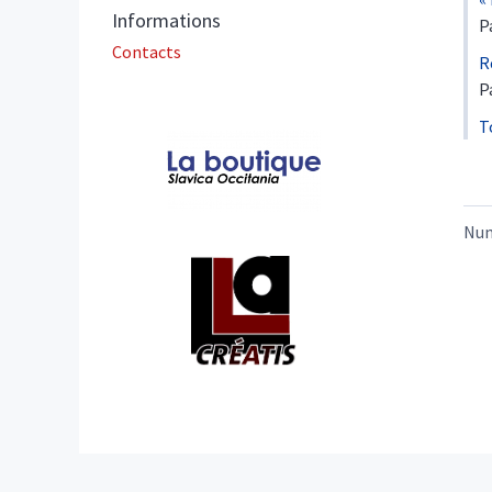
Informations
P
Contacts
R
P
T
Affiliations/partenaires
Nu