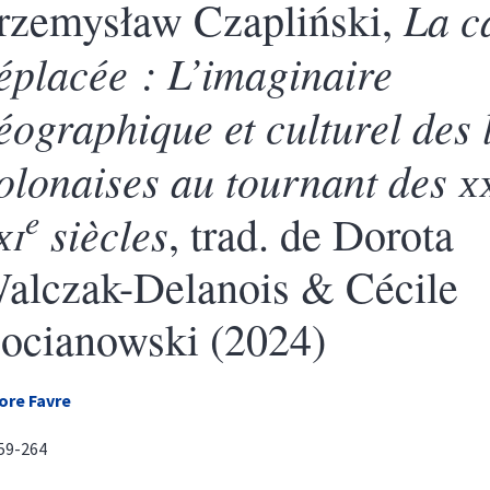
La c
rzemysław Czapliński,
éplacée : L’imaginaire
éographique et culturel des l
olonaises au tournant des
x
e
xi
siècles
, trad. de Dorota
alczak-Delanois & Cécile
ocianowski (2024)
ore
Favre
259-264