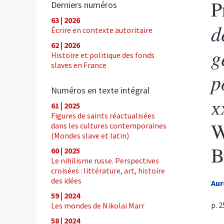
P
Derniers numéros
63 | 2026
d
Écrire en contexte autoritaire
62 | 2026
g
Histoire et politique des fonds
slaves en France
p
Numéros en texte intégral
x
61 | 2025
Figures de saints réactualisées
W
dans les cultures contemporaines
(Mondes slave et latin)
B
60 | 2025
Le nihilisme russe. Perspectives
croisées : littérature, art, histoire
des idées
Aur
59 | 2024
p. 
Les mondes de Nikolaï Marr
58 | 2024