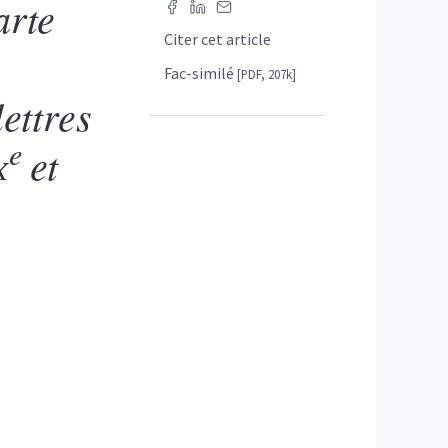
arte
Citer cet article
Fac-similé
[PDF, 207k]
ettres
e
x
et