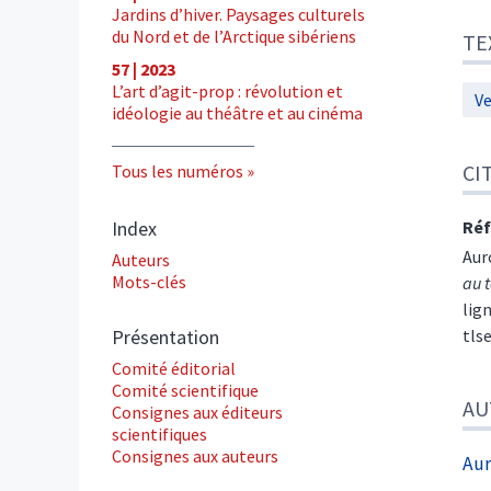
Jardins d’hiver. Paysages culturels
Tex
du Nord et de l’Arctique sibériens
TE
Cite
57 | 2023
Aut
L’art d’agit-prop : révolution et
Ve
idéologie au théâtre et au cinéma
CI
Tous les numéros
Index
Réf
Aur
Auteurs
Mots-clés
au 
lign
Présentation
tls
Comité éditorial
Comité scientifique
AU
Consignes aux éditeurs
scientifiques
Consignes aux auteurs
Au