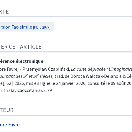
te
XTE
r cet article
eur
rsion Fac-similé
[PDF, 207k]
TER CET ARTICLE
érence électronique
ore
Favre
, « Przemysław Czapliński,
La carte déplacée : L’imaginair
e
e
tournant des
xx
et
xxi
siècles
, trad. de Dorota Walczak-Delanois & Cé
e], 62 | 2026, mis en ligne le 24 janvier 2026, consulté le 09 août 20
e2.fr/slavicaoccitania/5179
TEUR
rore
Favre