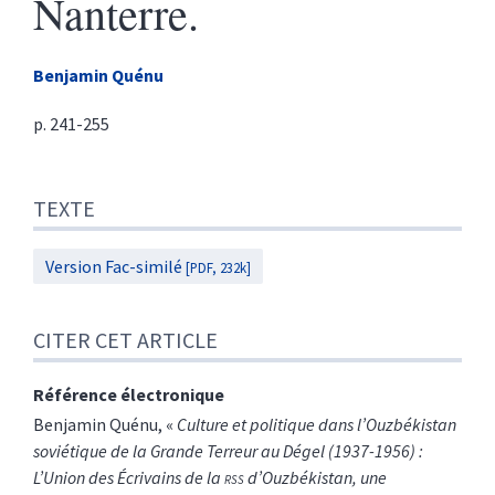
Nanterre.
Benjamin
Quénu
p. 241-255
Texte
TEXTE
Citer cet article
Auteur
Version Fac-similé
[PDF, 232k]
CITER CET ARTICLE
Référence électronique
Benjamin
Quénu
, «
Culture et politique dans l’Ouzbékistan
soviétique de la Grande Terreur au Dégel (1937-1956) :
L’Union des Écrivains de la
rss
d’Ouzbékistan, une