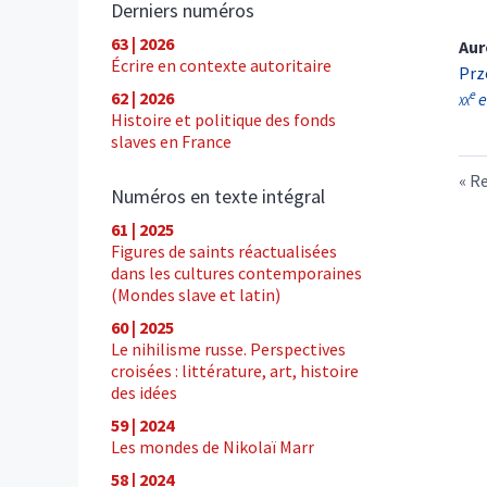
Derniers numéros
63 | 2026
Aur
Écrire en contexte autoritaire
Prz
e
62 | 2026
xx
e
Histoire et politique des fonds
slaves en France
Re
Numéros en texte intégral
61 | 2025
Figures de saints réactualisées
dans les cultures contemporaines
(Mondes slave et latin)
60 | 2025
Le nihilisme russe. Perspectives
croisées : littérature, art, histoire
des idées
59 | 2024
Les mondes de Nikolaï Marr
58 | 2024