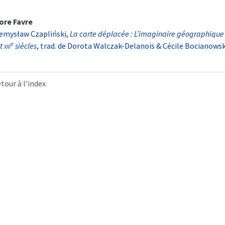
ore
Favre
emysław Czapliński,
La carte déplacée : L’imaginaire géographique e
e
t
xxi
siècles
, trad. de Dorota Walczak-Delanois & Cécile Bocianowsk
tour à l’index