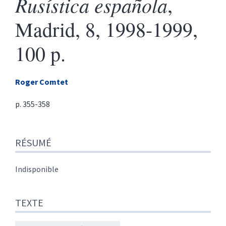
Rusística española
,
Madrid, 8, 1998-1999,
100 p.
Roger
Comtet
p. 355-358
Résumé
RÉSUMÉ
Texte
Citer cet article
Auteur
Indisponible
TEXTE