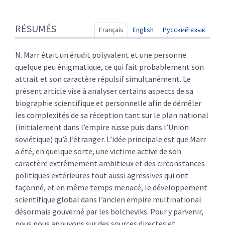
Résumés
RÉSUMÉS
Index
Français
English
Русский язык
Texte
Citer cet article
N. Marr était un érudit polyvalent et une personne
Auteur
quelque peu énigmatique, ce qui fait probablement son
attrait et son caractère répulsif simultanément. Le
présent article vise à analyser certains aspects de sa
biographie scientifique et personnelle afin de démêler
les complexités de sa réception tant sur le plan national
(initialement dans l’empire russe puis dans l’Union
soviétique) qu’à l’étranger. L’idée principale est que Marr
a été, en quelque sorte, une victime active de son
caractère extrêmement ambitieux et des circonstances
politiques extérieures tout aussi agressives qui ont
façonné, et en même temps menacé, le développement
scientifique global dans l’ancien empire multinational
désormais gouverné par les bolcheviks. Pour y parvenir,
nous nous appuyons sur des sources directes et