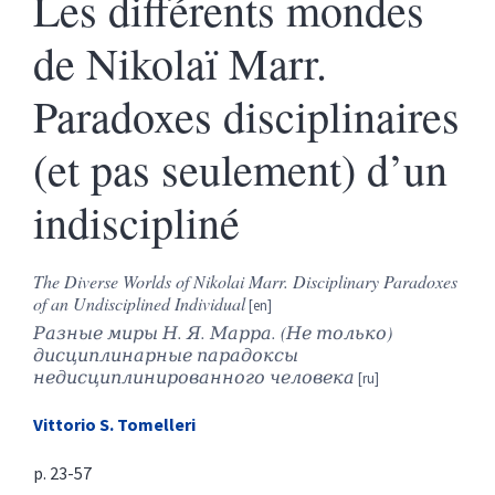
Les différents mondes
de Nikolaï Marr.
Paradoxes disciplinaires
(et pas seulement) d’un
indiscipliné
The Diverse Worlds of Nikolai Marr. Disciplinary Paradoxes
of an Undisciplined Individual
Разные
миры
Н
.
Я
.
Марра
. (
Не
только
)
дисциплинарные
парадоксы
недисциплинированного
человека
Vittorio S.
Tomelleri
p. 23-57