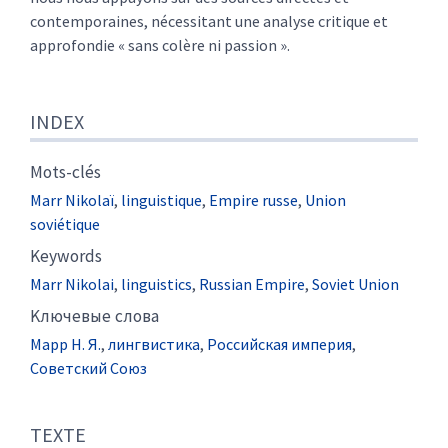
contemporaines, nécessitant une analyse critique et
approfondie « sans colère ni passion ».
INDEX
Mots-clés
Marr Nikolaï
,
linguistique
,
Empire russe
,
Union
soviétique
Keywords
Marr Nikolai
,
linguistics
,
Russian Empire
,
Soviet Union
Kлючевые слова
Марр Н. Я.
,
лингвистика
,
Российская империя
,
Советский Союз
TEXTE