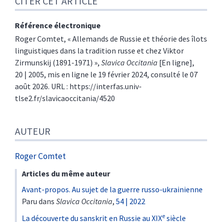
CITER CET ARTICLE
Auteur
Référence électronique
Roger
Comtet
, « Allemands de Russie et théorie des îlots
linguistiques dans la tradition russe et chez Viktor
Zirmunskij (1891-1971) »,
Slavica Occitania
[En ligne],
20 | 2005, mis en ligne le 19 février 2024, consulté le 07
août 2026. URL : https://interfas.univ-
tlse2.fr/slavicaoccitania/4520
AUTEUR
Roger
Comtet
Articles du même auteur
Avant-propos. Au sujet de la guerre russo-ukrainienne
Paru dans
Slavica Occitania
,
54 | 2022
e
La découverte du sanskrit en Russie au XIX
siècle