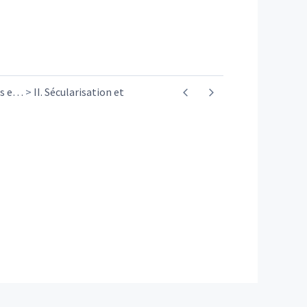
s e
…
II. Sécularisation et