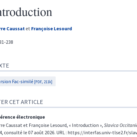
ntroduction
rre
Caussat
et
Françoise
Lesourd
231-238
te
XTE
r cet article
eurs
rsion Fac-similé
[PDF, 211k]
TER CET ARTICLE
érence électronique
rre
Caussat
et
Françoise
Lesourd
, « Introduction »,
Slavica Occitani
4, consulté le 07 août 2026. URL : https://interfas.univ-tlse2.fr/sl