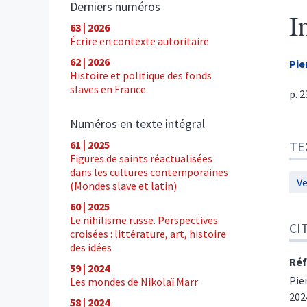
Derniers numéros
I
63 | 2026
Écrire en contexte autoritaire
62 | 2026
Pie
Histoire et politique des fonds
slaves en France
p. 
Numéros en texte intégral
Tex
61 | 2025
TE
Cite
Figures de saints réactualisées
Aut
dans les cultures contemporaines
Ve
(Mondes slave et latin)
60 | 2025
Le nihilisme russe. Perspectives
CI
croisées : littérature, art, histoire
des idées
Réf
59 | 2024
Pie
Les mondes de Nikolaï Marr
202
58 | 2024