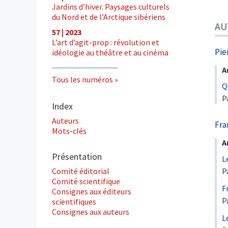
Jardins d’hiver. Paysages culturels
du Nord et de l’Arctique sibériens
AU
57 | 2023
L’art d’agit-prop : révolution et
Pie
idéologie au théâtre et au cinéma
A
Tous les numéros
Q
P
Index
Auteurs
Fra
Mots-clés
A
Présentation
L
Comité éditorial
P
Comité scientifique
F
Consignes aux éditeurs
P
scientifiques
Consignes aux auteurs
L