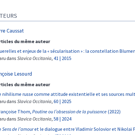
TEURS
rre
Caussat
rticles du même auteur
uerelles et enjeux de la « sécularisation
»
: la constellation Blume
aru dans
Slavica Occitania
,
41 | 2015
nçoise
Lesourd
rticles du même auteur
e nihilisme russe comme attitude existentielle et ses sources mul
aru dans
Slavica Occitania
,
60 | 2025
rançoise Thom,
Poutine ou l’obsession de la puissance
(2022)
aru dans
Slavica Occitania
,
58 | 2024
e
Sens de l’amour
et le dialogue entre Vladimir Solovior et Nikolaï 