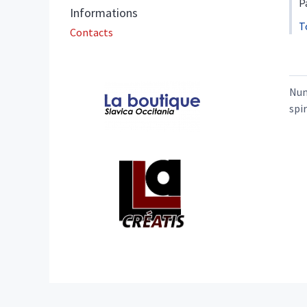
P
Informations
T
Contacts
Affiliations/partenaires
Nu
spir