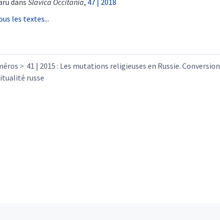
aru dans
Slavica Occitania
,
47 | 2018
ous les textes...
méros
41 | 2015 : Les mutations religieuses en Russie. Conversion
itualité russe