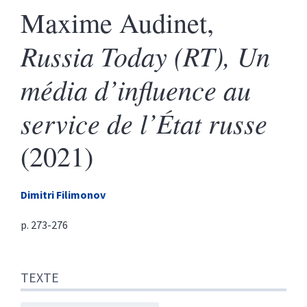
Maxime Audinet,
Russia Today (RT), Un
média d’influence au
service de l’État russe
(2021)
Dimitri
Filimonov
p. 273-276
Texte
TEXTE
Citer cet article
Auteur