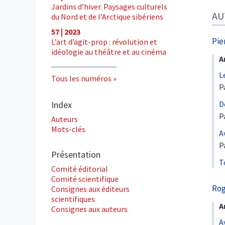
Jardins d’hiver. Paysages culturels
AU
du Nord et de l’Arctique sibériens
57 | 2023
Pie
L’art d’agit-prop : révolution et
idéologie au théâtre et au cinéma
A
L
Tous les numéros
P
Index
D
P
Auteurs
Mots-clés
A
P
Présentation
T
Comité éditorial
Comité scientifique
Ro
Consignes aux éditeurs
scientifiques
A
Consignes aux auteurs
A