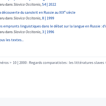
aru dans
Slavica Occitania
,
54 | 2022
e
a découverte du sanskrit en Russie au XIX
siècle
aru dans
Slavica Occitania
,
8 | 1999
es emprunts linguistiques dans le débat sur la langue en Russie : d’
aru dans
Slavica Occitania
,
3 | 1996
ous les textes...
méros
10 | 2000 : Regards comparatistes : les littératures slaves