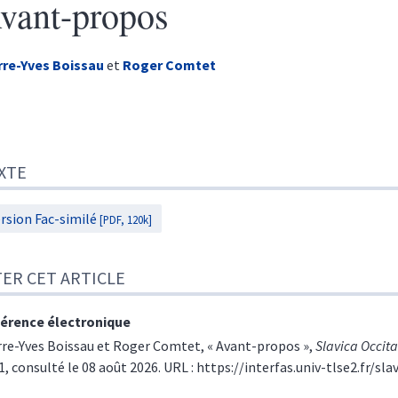
vant-propos
rre-Yves
Boissau
et
Roger
Comtet
te
XTE
r cet article
eurs
rsion Fac-similé
[PDF, 120k]
TER CET ARTICLE
érence électronique
rre-Yves
Boissau
et
Roger
Comtet
, « Avant-propos »,
Slavica Occit
1, consulté le 08 août 2026. URL : https://interfas.univ-tlse2.fr/sl