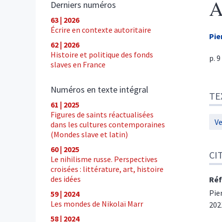
A
Derniers numéros
63 | 2026
Écrire en contexte autoritaire
Pie
62 | 2026
Histoire et politique des fonds
p. 9
slaves en France
Tex
Numéros en texte intégral
TE
Cite
61 | 2025
Aut
Figures de saints réactualisées
Ve
dans les cultures contemporaines
(Mondes slave et latin)
60 | 2025
CI
Le nihilisme russe. Perspectives
croisées : littérature, art, histoire
des idées
Réf
Pie
59 | 2024
Les mondes de Nikolaï Marr
202
58 | 2024