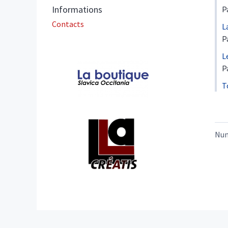
Informations
P
Contacts
L
P
L
Affiliations/partenaires
P
T
Nu