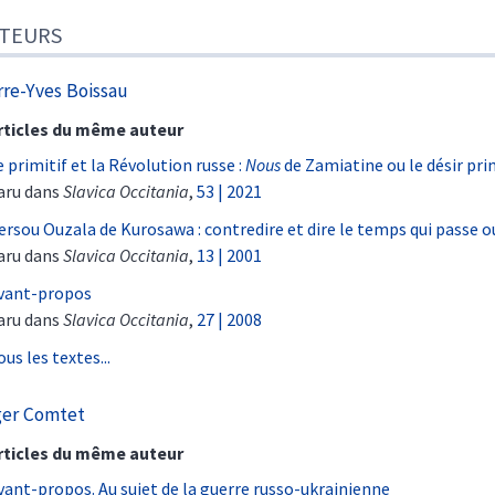
TEURS
rre-Yves
Boissau
rticles du même auteur
e primitif et la Révolution russe :
Nous
de
Zamiatine ou le désir pri
aru dans
Slavica Occitania
,
53 | 2021
ersou Ouzala de Kurosawa : contredire et dire le temps qui passe
aru dans
Slavica Occitania
,
13 | 2001
vant-propos
aru dans
Slavica Occitania
,
27 | 2008
ous les textes...
ger
Comtet
rticles du même auteur
vant-propos. Au sujet de la guerre russo-ukrainienne