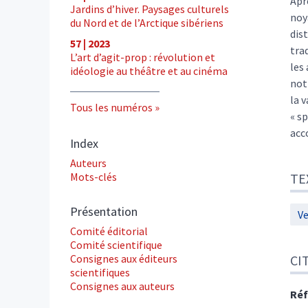
Apr
Jardins d’hiver. Paysages culturels
noy
du Nord et de l’Arctique sibériens
dis
57 | 2023
tra
L’art d’agit-prop : révolution et
les
idéologie au théâtre et au cinéma
noti
la 
Tous les numéros
« s
acc
Index
Auteurs
Mots-clés
TE
Présentation
Ve
Comité éditorial
Comité scientifique
Consignes aux éditeurs
CI
scientifiques
Consignes aux auteurs
Réf