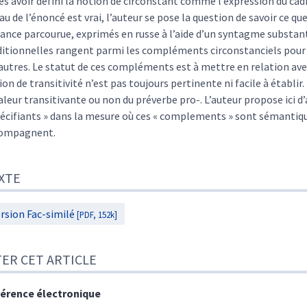
ès avoir défini la notion de circonstant comme l’expression du cad
au de l’énoncé est vrai, l’auteur se pose la question de savoir ce qu
tance parcourue, exprimés en russe à l’aide d’un syntagme substant
ditionnelles rangent parmi les compléments circonstanciels pour 
 autres. Le statut de ces compléments est à mettre en relation avec
on de transitivité n’est pas toujours pertinente ni facile à établir. 
valeur transitivante ou non du préverbe pro-. L’auteur propose ici d
pécifiants » dans la mesure où ces « complements » sont sémantiqu
ompagnent.
XTE
rsion Fac-similé
[PDF, 152k]
TER CET ARTICLE
érence électronique