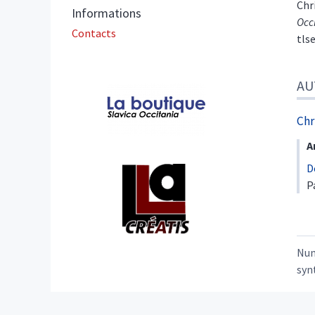
Chr
Informations
Occ
Contacts
tls
AU
Affiliations/partenaires
Chr
A
D
P
Nu
syn