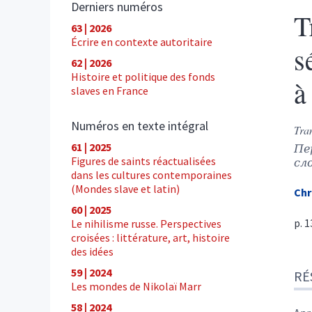
Derniers numéros
T
63 | 2026
Écrire en contexte autoritaire
s
62 | 2026
Histoire et politique des fonds
à
slaves en France
Numéros en texte intégral
Tran
61 | 2025
Пе
Figures de saints réactualisées
сл
dans les cultures contemporaines
(Mondes slave et latin)
Chr
60 | 2025
p. 
Le nihilisme russe. Perspectives
croisées : littérature, art, histoire
des idées
Ré
59 | 2024
RÉ
Tex
Les mondes de Nikolaï Marr
Cite
58 | 2024
Aut