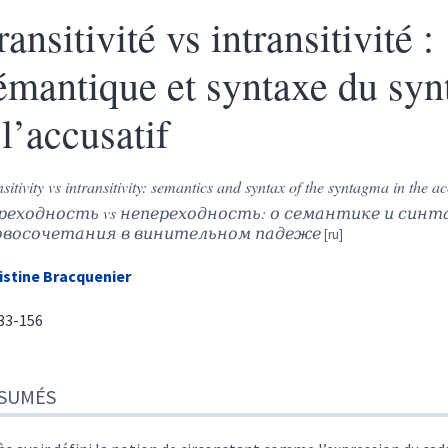
ransitivité vs intransitivité :
émantique et syntaxe du sy
 l’accusatif
sitivity vs intransitivity: semantics and syntax of the syntagma in the a
реходность vs непереходность: о семантике и синт
овосочетания в винительном падеже
istine
Bracquenier
133-156
sumés
SUMÉS
te
r cet article
eur