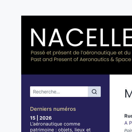
M
Menu principal
Derniers numéros
Ru
15 | 2026
A P
L’aéronautique comme
patrimoine : objets, lieux et
Poi