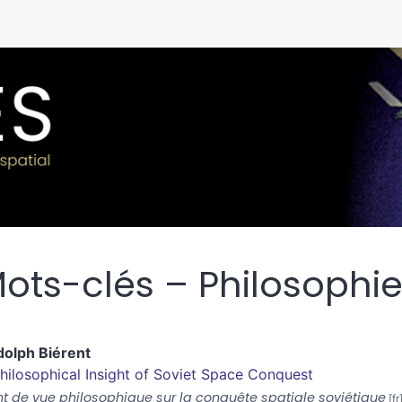
ots-clés – Philosophi
dolph
Biérent
hilosophical Insight of Soviet Space Conquest
nt de vue philosophique sur la conquête spatiale soviétique