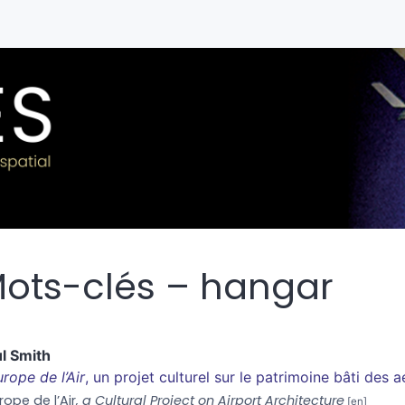
ots-clés – hangar
ul
Smith
urope de l’Air
, un projet culturel sur le patrimoine bâti des 
rope de l’Air
, a Cultural Project on Airport Architecture