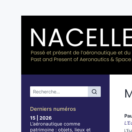
M
Menu principal
Derniers numéros
Pa
15 | 2026
L’E
L’aéronautique comme
patrimoine : objets, lieux et
L’Eu