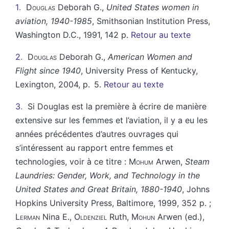
1
Douglas
Deborah G.,
United States women in
aviation, 1940-1985
, Smithsonian Institution Press,
Washington D.C., 1991, 142 p.
Retour au texte
2
Douglas
Deborah G.,
American Women and
Flight since 1940
, University Press of Kentucky,
Lexington, 2004, p. 5.
Retour au texte
3
Si Douglas est la première à écrire de manière
extensive sur les femmes et l’aviation, il y a eu les
années précédentes d’autres ouvrages qui
s’intéressent au rapport entre femmes et
technologies, voir à ce titre :
Mohum
Arwen,
Steam
Laundries: Gender, Work, and Technology in the
United States and Great Britain, 1880-1940
, Johns
Hopkins University Press, Baltimore, 1999, 352 p. ;
Lerman
Nina E.,
Oldenziel
Ruth,
Mohun
Arwen (ed.),