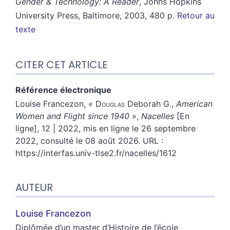
Gender & Technology: A Reader
, Johns Hopkins
University Press, Baltimore, 2003, 480 p.
Retour au
texte
CITER CET ARTICLE
Référence électronique
Louise
Francezon
, «
Douglas
Deborah G.,
American
Women and Flight since 1940
»,
Nacelles
[En
ligne], 12 | 2022, mis en ligne le 26 septembre
2022, consulté le 08 août 2026. URL :
https://interfas.univ-tlse2.fr/nacelles/1612
AUTEUR
Louise
Francezon
Diplômée d’un master d’Histoire de l’école